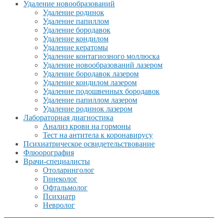
Удаление новообразований
Удаление родинок
Удаление папиллом
Удаление бородавок
Удаление кондилом
Удаление кератомы
Удаление контагиозного моллюска
Удаление новообразований лазером
Удаление бородавок лазером
Удаление кондилом лазером
Удаление подошвенных бородавок
Удаление папиллом лазером
Удаление родинок лазером
Лабораторная диагностика
Анализ крови на гормоны
Тест на антитела к коронавирусу
Психиатрическое освидетельствование
Флюорография
Врачи-специалисты
Отоларинголог
Гинеколог
Офтальмолог
Психиатр
Невролог