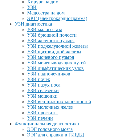
Хирург на дом
УЗИ
Медсестра на дом
ЭКГ (электрокардиограмма)
УЗИ диагностика
УЗИ малого таза
УЗИ брюшной полости
УЗИ желчного пузыря
УЗИ поджелудочной железы
УЗИ щитовидной железы
УЗИ мочевого пузыря
УЗИ мочевыводящих путей
УЗИ лимфатических узлов
УЗИ надпочечников
УЗИ почек
УЗИ пазух носа
УЗИ селезенки
УЗИ мошонки
УЗИ вен нижних конечностей
УЗИ молочных желез
УЗИ простаты
УЗИ печени
Функциональная диагностика
ЭЭГ головного мозга
ЭЭГ для справки в ГИБДД