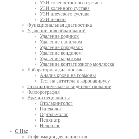
УЗИ голеностопного сустава
УЗИ коленного сустава
УЗИ плечевого сустава
УЗИ печени
Функциональная диагностика
Удаление новообразований
Удаление родинок
Удаление папиллом
Удаление бородавок
Удаление кондилом
Удаление кератомы
Удаление контагиозного моллюска
Лабораторная диагностика
Анализ крови на гормоны
Тест на антитела к коронавирусу
Психиатрическое освидетельствование
Флюорография
Врачи-специалисты
Отоларинголог
Гинеколог
Офтальмолог
Психиатр
Невролог
О Нас
Информация для пациентов