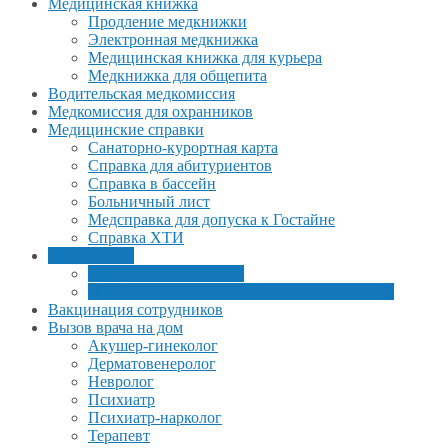
Медицинская книжка
Продление медкнижки
Электронная медкнижка
Медицинская книжка для курьера
Медкнижка для общепита
Водительская медкомиссия
Медкомиссия для охранников
Медицинские справки
Санаторно-курортная карта
Справка для абитуриентов
Справка в бассейн
Больничный лист
Медсправка для допуска к Гостайне
Справка ХТИ
Профосмотр
Выездной профосмотр
Профосмотры для сотрудников организаций
Вакцинация сотрудников
Вызов врача на дом
Акушер-гинеколог
Дерматовенеролог
Невролог
Психиатр
Психиатр-нарколог
Терапевт