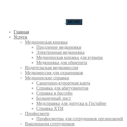
МЕНЮ
Главная
Услуги
Медицинская книжка
Продление медкнижки
Электронная медкнижка
Медицинская книжка для курьера
Медкнижка для общепита
Водительская медкомиссия
Медкомиссия для охранников
Медицинские справки
Санаторно-курортная карта
Справка для абитуриентов
Справка в бассейн
Больничный лист
Медсправка для допуска к Гостайне
Справка ХТИ
Профосмотр
Профосмотры для сотрудников организаций
Вакцинация сотрудников