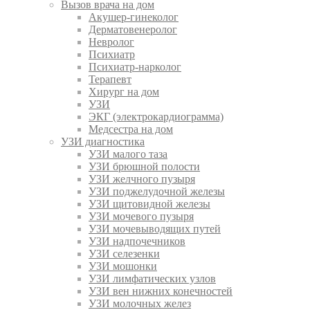
Вызов врача на дом
Акушер-гинеколог
Дерматовенеролог
Невролог
Психиатр
Психиатр-нарколог
Терапевт
Хирург на дом
УЗИ
ЭКГ (электрокардиограмма)
Медсестра на дом
УЗИ диагностика
УЗИ малого таза
УЗИ брюшной полости
УЗИ желчного пузыря
УЗИ поджелудочной железы
УЗИ щитовидной железы
УЗИ мочевого пузыря
УЗИ мочевыводящих путей
УЗИ надпочечников
УЗИ селезенки
УЗИ мошонки
УЗИ лимфатических узлов
УЗИ вен нижних конечностей
УЗИ молочных желез