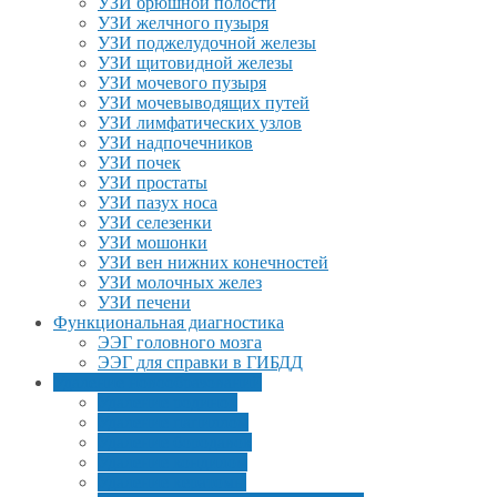
УЗИ брюшной полости
УЗИ желчного пузыря
УЗИ поджелудочной железы
УЗИ щитовидной железы
УЗИ мочевого пузыря
УЗИ мочевыводящих путей
УЗИ лимфатических узлов
УЗИ надпочечников
УЗИ почек
УЗИ простаты
УЗИ пазух носа
УЗИ селезенки
УЗИ мошонки
УЗИ вен нижних конечностей
УЗИ молочных желез
УЗИ печени
Функциональная диагностика
ЭЭГ головного мозга
ЭЭГ для справки в ГИБДД
Удаление новообразований
Удаление родинок
Удаление папиллом
Удаление бородавок
Удаление кондилом
Удаление кератомы