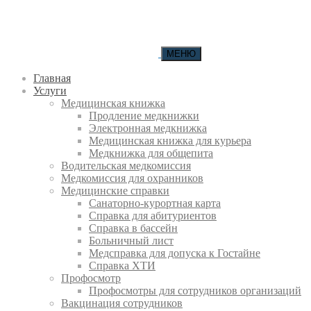
МЕНЮ
Главная
Услуги
Медицинская книжка
Продление медкнижки
Электронная медкнижка
Медицинская книжка для курьера
Медкнижка для общепита
Водительская медкомиссия
Медкомиссия для охранников
Медицинские справки
Санаторно-курортная карта
Справка для абитуриентов
Справка в бассейн
Больничный лист
Медсправка для допуска к Гостайне
Справка ХТИ
Профосмотр
Профосмотры для сотрудников организаций
Вакцинация сотрудников