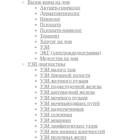
Вызов врача на дом
Акушер-гинеколог
Дерматовенеролог
Невролог
Психиатр
Психиатр-нарколог
Терапевт
Хирург на дом
УЗИ
ЭКГ (электрокардиограмма)
Медсестра на дом
УЗИ диагностика
УЗИ малого таза
УЗИ брюшной полости
УЗИ желчного пузыря
УЗИ поджелудочной железы
УЗИ щитовидной железы
УЗИ мочевого пузыря
УЗИ мочевыводящих путей
УЗИ надпочечников
УЗИ селезенки
УЗИ мошонки
УЗИ лимфатических узлов
УЗИ вен нижних конечностей
УЗИ молочных желез