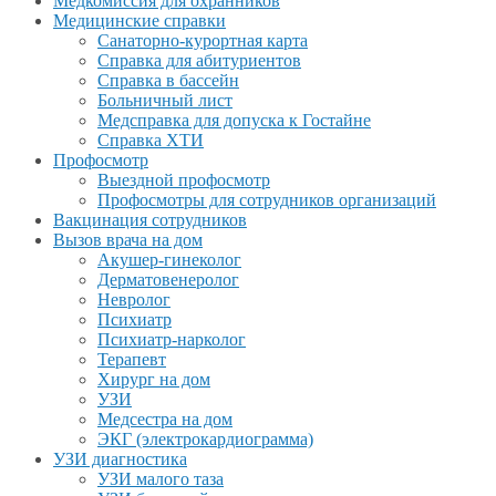
Медкомиссия для охранников
Медицинские справки
Санаторно-курортная карта
Справка для абитуриентов
Справка в бассейн
Больничный лист
Медсправка для допуска к Гостайне
Справка ХТИ
Профосмотр
Выездной профосмотр
Профосмотры для сотрудников организаций
Вакцинация сотрудников
Вызов врача на дом
Акушер-гинеколог
Дерматовенеролог
Невролог
Психиатр
Психиатр-нарколог
Терапевт
Хирург на дом
УЗИ
Медсестра на дом
ЭКГ (электрокардиограмма)
УЗИ диагностика
УЗИ малого таза