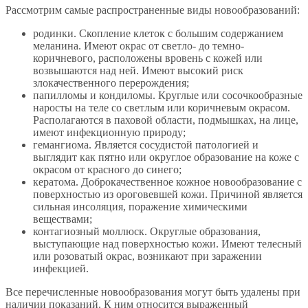
Рассмотрим самые распространенные виды новообразований:
родинки. Скопление клеток с большим содержанием
меланина. Имеют окрас от светло- до темно-
коричневого, расположены вровень с кожей или
возвышаются над ней. Имеют высокий риск
злокачественного перерождения;
папилломы и кондиломы. Круглые или сосочкообразные
наросты на теле со светлым или коричневым окрасом.
Располагаются в паховой области, подмышках, на лице,
имеют инфекционную природу;
гемангиома. Является сосудистой патологией и
выглядит как пятно или округлое образование на коже с
окрасом от красного до синего;
кератома. Доброкачественное кожное новообразование с
поверхностью из ороговевшей кожи. Причиной является
сильная инсоляция, поражение химическими
веществами;
контагиозный моллюск. Округлые образования,
выступающие над поверхностью кожи. Имеют телесный
или розоватый окрас, возникают при заражении
инфекцией.
Все перечисленные новообразования могут быть удалены при
наличии показаний. К ним относится выраженный