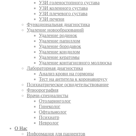
УЗИ голеностопного сустава
УЗИ коленного сустава
УЗИ плечевого сустава
УЗИ печени
Функциональная диагностика
Удаление новообразований
Удаление родинок
Удаление папиллом
Удаление бородавок
Удаление кондилом
Удаление кератомы
Удаление контагиозного моллюска
Лабораторная диагностика
Анализ крови на гормоны
Тест на антитела к коронавирусу
Психиатрическое освидетельствование
Флюорография
Врачи-специалисты
Отоларинголог
Гинеколог
Офтальмолог
Психиатр
Невролог
О Нас
Информация для пациентов