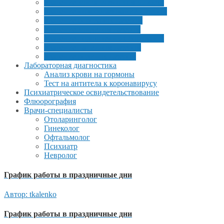
Удаление контагиозного моллюска
Удаление новообразований лазером
Удаление бородавок лазером
Удаление кондилом лазером
Удаление подошвенных бородавок
Удаление папиллом лазером
Удаление родинок лазером
Лабораторная диагностика
Анализ крови на гормоны
Тест на антитела к коронавирусу
Психиатрическое освидетельствование
Флюорография
Врачи-специалисты
Отоларинголог
Гинеколог
Офтальмолог
Психиатр
Невролог
График работы в праздничные дни
Автор: tkalenko
График работы в праздничные дни