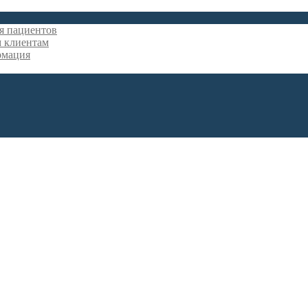
я пациентов
 клиентам
рмация