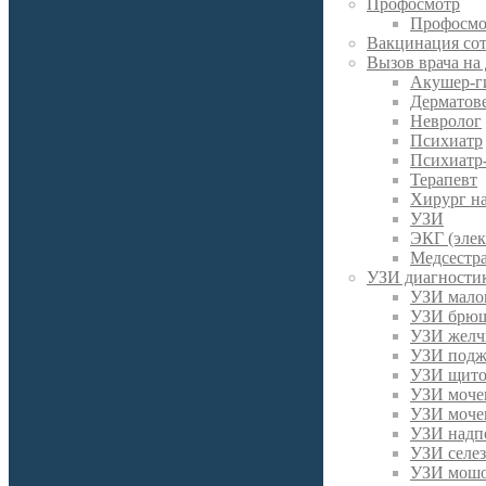
Профосмотр
Профосмо
Вакцинация со
Вызов врача на
Акушер-г
Дерматов
Невролог
Психиатр
Психиатр
Терапевт
Хирург н
УЗИ
ЭКГ (эле
Медсестра
УЗИ диагности
УЗИ малог
УЗИ брюш
УЗИ желч
УЗИ подж
УЗИ щито
УЗИ моче
УЗИ моче
УЗИ надп
УЗИ селе
УЗИ мош