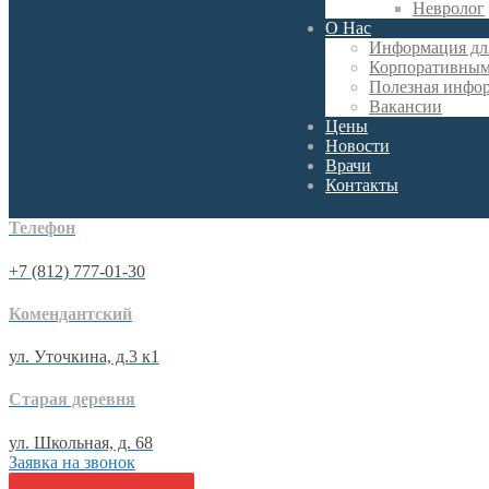
Невролог
О Нас
Информация дл
Корпоративным
Полезная инфо
Вакансии
Цены
Новости
Врачи
Контакты
Телефон
+7 (812) 777-01-30
Комендантский
ул. Уточкина, д.3 к1
Старая деревня
ул. Школьная, д. 68
Заявка на звонок