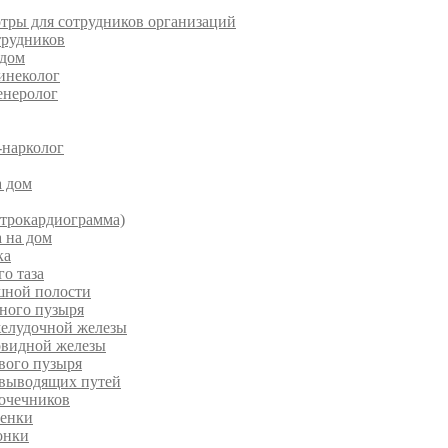
тры для сотрудников организаций
трудников
 дом
инеколог
енеролог
-нарколог
а дом
ктрокардиограмма)
 на дом
ка
о таза
ной полости
ного пузыря
елудочной железы
видной железы
вого пузыря
выводящих путей
очечников
зенки
онки