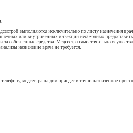
и.
естрой выполняются исключительно по листу назначения врача
ышечных или внутривенных инъекций необходимо предоставить л
и за собственные средства. Медсестра самостоятельно осуществ
анализы назначение врача не требуется.
елефону, медсестра на дом приедет в точно назначенное при за