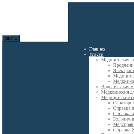
МЕНЮ
Главная
Услуги
Медицинская к
Продлени
Электрон
Медицинс
Медкнижк
Водительская м
Медкомиссия д
Медицинские с
Санаторно
Справка д
Справка в
Больничн
Медсправк
Справка 