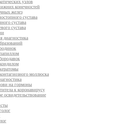
атических узлов
нижних конечностей
чных желез
остопного сустава
ного сустава
вого сустава
ни
я диагностика
бразований
 родинок
 папиллом
бородавок
 кондилом
 кератомы
контагиозного моллюска
иагностика
рови на гормоны
нтитела к коронавирусу
е освидетельствование
исты
голог
г
лог