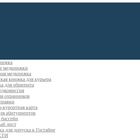
нижка
е медкнижки
ная медкнижка
кая книжка для курьера
а для общепита
едкомиссия
ля охранников
правки
-курортная карта
ля абитуриентов
 бассейн
ый лист
а для допуска к Гостайне
ХТИ