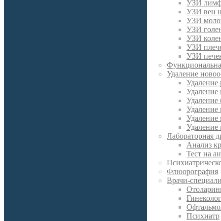
УЗИ лимф
УЗИ вен 
УЗИ моло
УЗИ голен
УЗИ колен
УЗИ плече
УЗИ пече
Функциональна
Удаление новоо
Удаление
Удаление
Удаление 
Удаление
Удаление
Удаление 
Лабораторная д
Анализ к
Тест на а
Психиатрическо
Флюорография
Врачи-специал
Отоларин
Гинеколо
Офтальмо
Психиатр