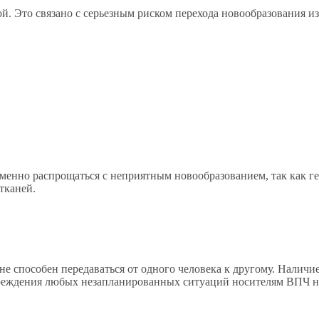
й. Это связано с серьезным риском перехода новообразования и
енно распрощаться с неприятным новообразованием, так как ге
тканей.
е способен передаваться от одного человека к другому. Наличи
преждения любых незапланированных ситуаций носителям ВПЧ на