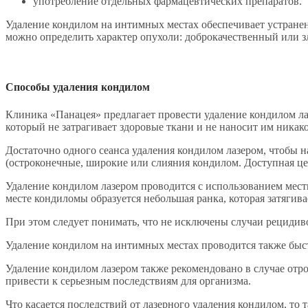
употребление отдельных фармацевтических препаратов.
Удаление кондилом на интимных местах обеспечивает устранени
можно определить характер опухоли: доброкачественный или з
Способы удаления кондилом
Клиника «Панацея» предлагает провести удаление кондилом ла
который не затрагивает здоровые ткани и не наносит им никако
Достаточно одного сеанса удаления кондилом лазером, чтобы на
(остроконечные, широкие или слияния кондилом. Доступная цен
Удаление кондилом лазером проводится с использованием мес
месте кондиломы образуется небольшая ранка, которая затяги
При этом следует понимать, что не исключены случаи рецидив
Удаление кондилом на интимных местах проводится также быс
Удаление кондилом лазером также рекомендовано в случае отро
привести к серьезным последствиям для организма.
Что касается последствий от лазерного удаления кондилом, то