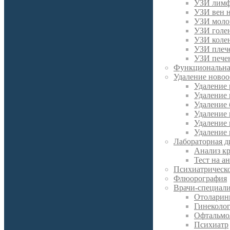
УЗИ лимф
УЗИ вен 
УЗИ моло
УЗИ голен
УЗИ колен
УЗИ плече
УЗИ пече
Функциональна
Удаление новоо
Удаление
Удаление
Удаление 
Удаление
Удаление
Удаление 
Лабораторная д
Анализ к
Тест на а
Психиатрическо
Флюорография
Врачи-специал
Отоларин
Гинеколо
Офтальмо
Психиатр