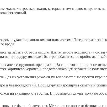
е кожных отростков ткани, которые затем можно отправить на г
локачественный.
зером и удаление кондилом жидким азотом. Лазерное удаление 
го вреда.
всегда забыть об этом недуге. Длительность воздействия составл
а на процедуру позволит быстро избавиться от проблемы и забы
тных анестезирующих препаратов. За счет этого пациент не ис
вается коричнево корочкой, предотвращающей заражение болезне
ов. Для их устранения рекомендуется обязательно пройти курс
тро и без последствий. Процедуру контролирует опытный специ
стков на анальном отверстии. В противном случае, кожные обра
 таковые не были обнаружены. Методика полностью безопасна и 