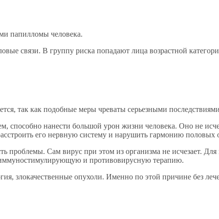
ами папилломы человека.
вые связи. В группу риска попадают лица возрастной категории 
тся, так как подобные меры чреваты серьезными последствиями
м, способно нанести большой урон жизни человека. Оно не исче
расстроить его нервную систему и нарушить гармонию половых
ь проблемы. Сам вирус при этом из организма не исчезает. Дл
ь иммуностимулирующую и противовирусную терапию.
гия, злокачественные опухоли. Именно по этой причине без ле