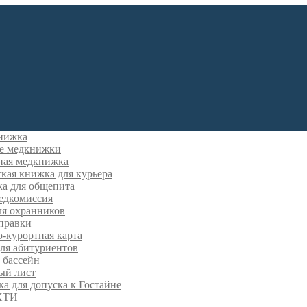
нижка
е медкнижки
ная медкнижка
кая книжка для курьера
а для общепита
едкомиссия
ля охранников
правки
-курортная карта
ля абитуриентов
 бассейн
ый лист
а для допуска к Гостайне
ХТИ