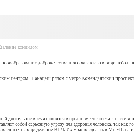
даление кондилом
 новообразование доброкачественного характера в виде небольш
ким центром "Панацея" рядом с метро Комендантский проспект
рый длительное время покоится в организме человека в пассивн
вляет собой серьезную угрозу для здоровья человека, так как г
равленных на определение ВПЧ. Их можно сделать в Мц «Панаце