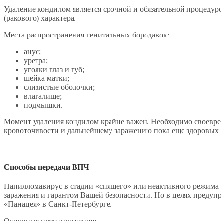
Удаление кондилом является срочной и обязательной процедуро
(ракового) характера.
Места распространения генитальных бородавок:
анус;
уретра;
уголки глаз и губ;
шейка матки;
слизистые оболочки;
влагалище;
подмышки.
Момент удаления кондилом крайне важен. Необходимо своеврем
кровоточивости и дальнейшему заражению пока еще здоровых 
Способы передачи ВПЧ
Папилломавирус в стадии «спящего» или неактивного режима н
заражения и гарантом Вашей безопасности. Но в целях преду
«Панацея» в Санкт-Петербурге.
Основные пути заражения: