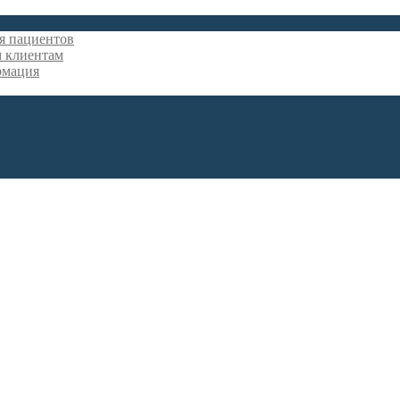
я пациентов
 клиентам
рмация