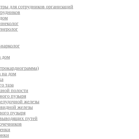
тры для сотрудников организаций
трудников
 дом
инеколог
енеролог
-нарколог
а дом
ктрокардиограмма)
 на дом
ка
о таза
ной полости
ного пузыря
елудочной железы
видной железы
вого пузыря
выводящих путей
очечников
зенки
онки