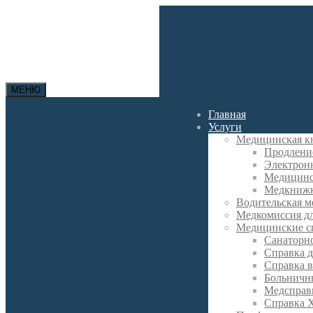
МЕНЮ
Главная
Услуги
Медицинская к
Продлени
Электрон
Медицинс
Медкнижк
Водительская м
Медкомиссия д
Медицинские с
Санаторно
Справка д
Справка в
Больничн
Медсправк
Справка 