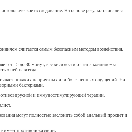
истологическое исследование. На основе результата анализа
кондилом считается самым безопасным методом воздействия,
яет от 15 до 30 минут, в зависимости от типа кондиломы
ть о ней навсегда.
пытывает никаких неприятных или болезненных ощущений. На
творными бактериями.
 противовирусной и иммуностимулирующей терапии.
алист.
зования могут полностью заслонить собой анальный просвет и
не имеет противопоказаний.