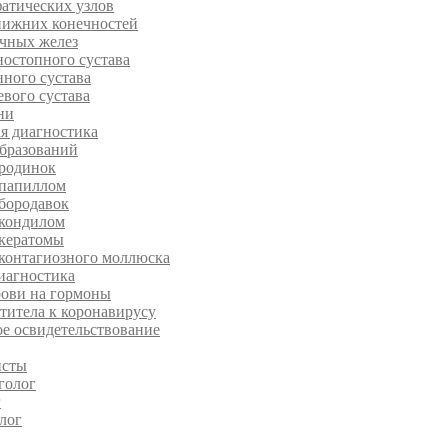
атических узлов
нижних конечностей
чных желез
остопного сустава
ного сустава
вого сустава
ни
я диагностика
бразований
 родинок
 папиллом
бородавок
 кондилом
 кератомы
контагиозного моллюска
иагностика
рови на гормоны
нтитела к коронавирусу
е освидетельствование
исты
голог
г
лог