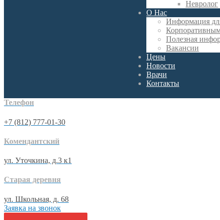
Невролог
О Нас
Информация дл
Корпоративным
Полезная инфо
Вакансии
Цены
Новости
Врачи
Контакты
Телефон
+7 (812) 777-01-30
Комендантский
ул. Уточкина, д.3 к1
Старая деревня
ул. Школьная, д. 68
Заявка на звонок