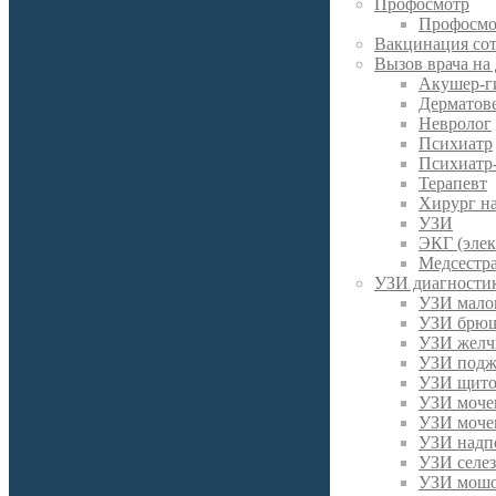
Профосмотр
Профосмо
Вакцинация со
Вызов врача на
Акушер-г
Дерматов
Невролог
Психиатр
Психиатр
Терапевт
Хирург н
УЗИ
ЭКГ (эле
Медсестра
УЗИ диагности
УЗИ малог
УЗИ брюш
УЗИ желч
УЗИ подж
УЗИ щито
УЗИ моче
УЗИ моче
УЗИ надп
УЗИ селе
УЗИ мош