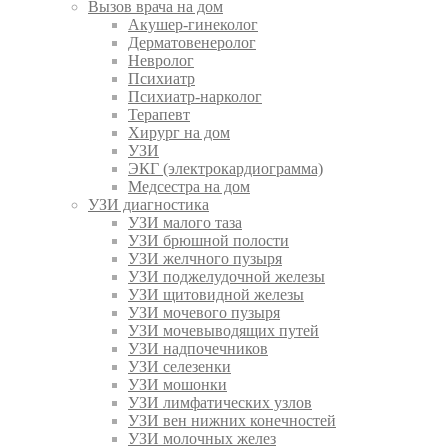
Вызов врача на дом
Акушер-гинеколог
Дерматовенеролог
Невролог
Психиатр
Психиатр-нарколог
Терапевт
Хирург на дом
УЗИ
ЭКГ (электрокардиограмма)
Медсестра на дом
УЗИ диагностика
УЗИ малого таза
УЗИ брюшной полости
УЗИ желчного пузыря
УЗИ поджелудочной железы
УЗИ щитовидной железы
УЗИ мочевого пузыря
УЗИ мочевыводящих путей
УЗИ надпочечников
УЗИ селезенки
УЗИ мошонки
УЗИ лимфатических узлов
УЗИ вен нижних конечностей
УЗИ молочных желез