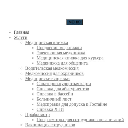
МЕНЮ
Главная
Услуги
Медицинская книжка
Продление медкнижки
Электронная медкнижка
Медицинская книжка для курьера
Медкнижка для общепита
Водительская медкомиссия
Медкомиссия для охранников
Медицинские справки
Санаторно-курортная карта
Справка для абитуриентов
Справка в бассейн
Больничный лист
Медсправка для допуска к Гостайне
Справка ХТИ
Профосмотр
Профосмотры для сотрудников организаций
Вакцинация сотрудников