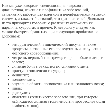
Как мы уже говорили, специализация невролога –
диагностика, лечение и профилактика заболеваний,
связанных с работой центральной и периферической нервной
системы, а также заболеваний, что граничат с ней. Довольно
часто приходится говорить о различных осложнениях:
параличе, судорогах и прочем. К неврологу следует как
можно быстрее обращаться при следующих проблемах со
здоровьем:
геморрагический и ишемический инсульт, а также
процессы, вызванные его последствиями, нарушения
мозгового кровообращения;
мигрени, нервный тик, тремор и прочие боли в лице и
голове;
сильные боли в руках, ногах, спинном отделе;
приступы эпилепсии и судорог;
менингит;
полиомиелит;
опухоли в области позвоночника или головного мозга;
ишиас;
радикулит;
миастения (генетическое заболевание, при котором
наблюдается сильная утомляемость и прогрессирующая
слабость мышц);