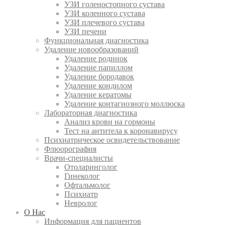
УЗИ голеностопного сустава
УЗИ коленного сустава
УЗИ плечевого сустава
УЗИ печени
Функциональная диагностика
Удаление новообразований
Удаление родинок
Удаление папиллом
Удаление бородавок
Удаление кондилом
Удаление кератомы
Удаление контагиозного моллюска
Лабораторная диагностика
Анализ крови на гормоны
Тест на антитела к коронавирусу
Психиатрическое освидетельствование
Флюорография
Врачи-специалисты
Отоларинголог
Гинеколог
Офтальмолог
Психиатр
Невролог
О Нас
Информация для пациентов