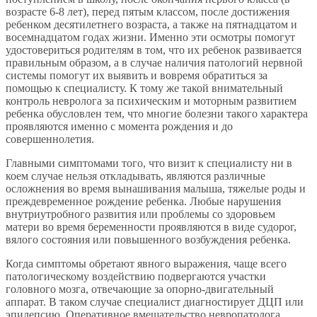
возрасте 6-8 лет), перед пятым классом, после достижения
ребенком десятилетнего возраста, а также на пятнадцатом и
восемнадцатом годах жизни. Именно эти осмотры помогут
удостовериться родителям в том, что их ребенок развивается
правильным образом, а в случае наличия патологий нервной
системы помогут их выявить и вовремя обратиться за
помощью к специалисту. К тому же такой внимательный
контроль невролога за психическим и моторным развитием
ребенка обусловлен тем, что многие болезни такого характера
проявляются именно с момента рождения и до
совершеннолетия.
Главными симптомами того, что визит к специалисту ни в
коем случае нельзя откладывать, являются различные
осложнения во время вынашивания малыша, тяжелые роды и
преждевременное рождение ребенка. Любые нарушения
внутриутробного развития или проблемы со здоровьем
матери во время беременности проявляются в виде судорог,
вялого состояния или повышенного возбуждения ребенка.
Когда симптомы обретают явного выражения, чаще всего
патологическому воздействию подвергаются участки
головного мозга, отвечающие за опорно-двигательный
аппарат. В таком случае специалист диагностирует ДЦП или
эпилепсию. Оперативное вмешательство невропатолога