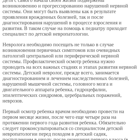
Дети с самого начала своей жизни подвержены
возникновению и прогрессированию нарушений нервной
системы. Они могут быть выявлены как в результате
проявления врожденных болезней, так и после
диагностирования нарушений в процессе взросления и
развития. В таком случае на помощь к педиатру приходит
специалист по детской невропатологии.
Невролога необходимо посещать не только в случае
возникновения первичных симптомов или очевидных
патологий центральной или периферической нервной
системы. Профилактический осмотр ребенка нужно
проводить на всех важных стадиях и этапах развития нервной
системы. Детский невролог, прежде всего, занимается
диагностированием и лечением наследственных болезней,
нарушений мышечной системы, головного мозга и
двигательного аппарата ребенка, гидроцефалии,
эпилептических синдромов, церебральных поражений,
неврозов.
Первый осмотр ребенка врачом необходимо провести на
первом месяце жизни, после чего еще четыре раза на
протяжении первого года развития ребенка. Обязательно
следует проконсультироваться со специалистом детской
невропатологии перед походом в детский садик,
поступлением в школу, после окончания первого класса (в