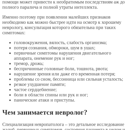
помощи может привести к необратимым последствиям аж до
полного паралича и полной утраты интеллекта.
Именно поэтому при появлении малейших признаков
необходимо как можно быстрее идти на осмотр к хорошему
неврологу, консультация которого обязательна при таких
симптомах:
головокружения, вялость, слабость организма;
потеря сознания, обмороки, шум в ушах;
первичные симптомы нарушения двигательного
аппарата, онемение рук и ног;
тремор, дрожь;
беспричинные головные боли, тошнота, рвота;
нарушение зрения или даже его временная потеря;
проблемы со сном, бессонница или сильная усталость;
резкое ухудшение памяти;
частое сердцебиение;
боли в области спины или рук и ног;
панические атаки и приступы.
Чем занимается невролог?
Специализация невропатолога – это детальное исследование
жалоб, первичных симптомов, состояния пациента в целом и